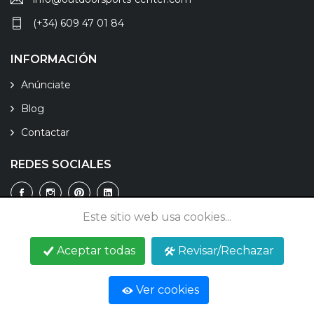
(+34) 609 47 01 84
INFORMACIÓN
Anúnciate
Blog
Contactar
REDES SOCIALES
Este sitio web usa cookies...
Aceptar todas
Revisar/Rechazar
© 2026 Outdoor Sports Center - Todos los derechos
reservados.
Ver cookies
Aviso legal
Política de privacidad
Política de cookies