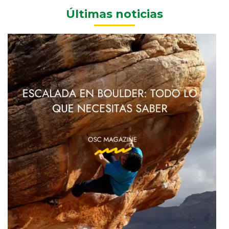
Últimas noticias
Bo
O
E
y
Es
p
Es
al
S
Ni
24