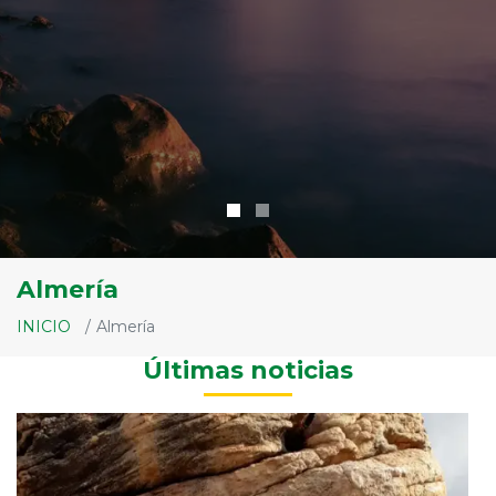
Almería
INICIO
Almería
Últimas noticias
Bo
O
E
y