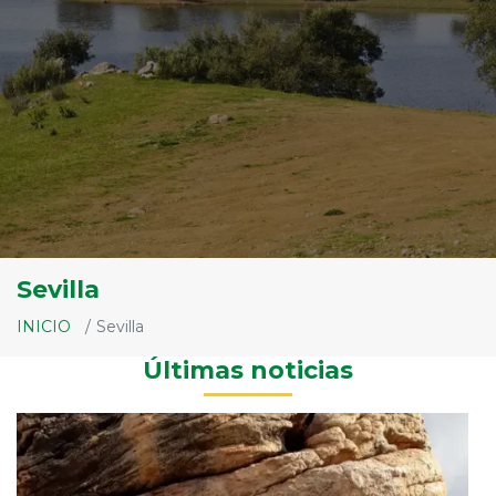
Sevilla
INICIO
Sevilla
Últimas noticias
Bo
O
E
y