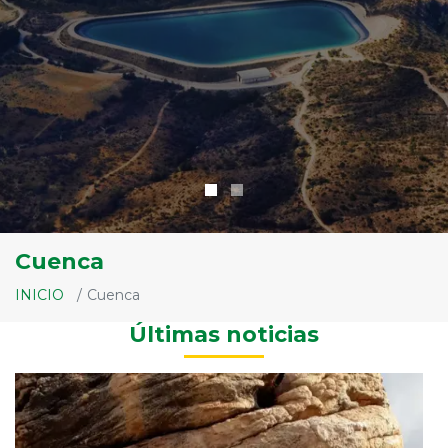
Cuenca
INICIO
Cuenca
Últimas noticias
Bo
O
E
y