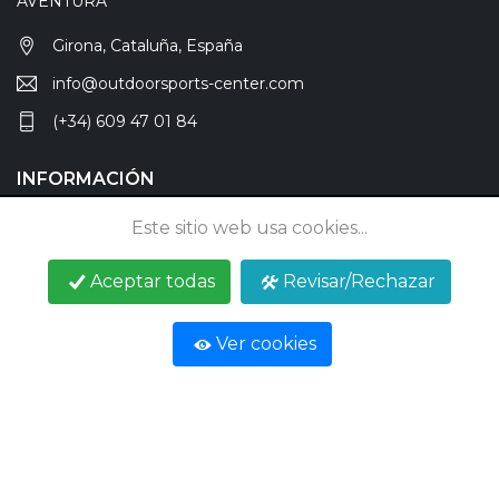
AVENTURA
Girona, Cataluña, España
info@outdoorsports-center.com
(+34) 609 47 01 84
INFORMACIÓN
Anúnciate
Este sitio web usa cookies...
Blog
Aceptar todas
Revisar/Rechazar
Contactar
Ver cookies
REDES SOCIALES
© 2026 Outdoor Sports Center - Todos los derechos