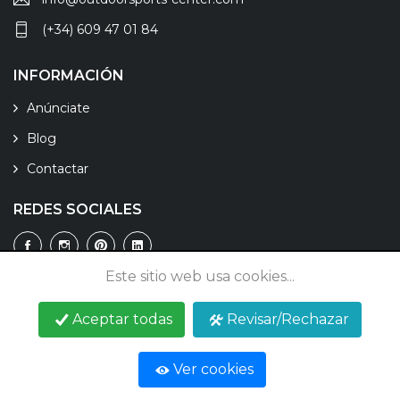
(+34) 609 47 01 84
INFORMACIÓN
Anúnciate
Blog
Contactar
REDES SOCIALES
Este sitio web usa cookies...
Aceptar todas
Revisar/Rechazar
© 2026 Outdoor Sports Center - Todos los derechos
reservados.
Ver cookies
Aviso legal
Política de privacidad
Política de cookies