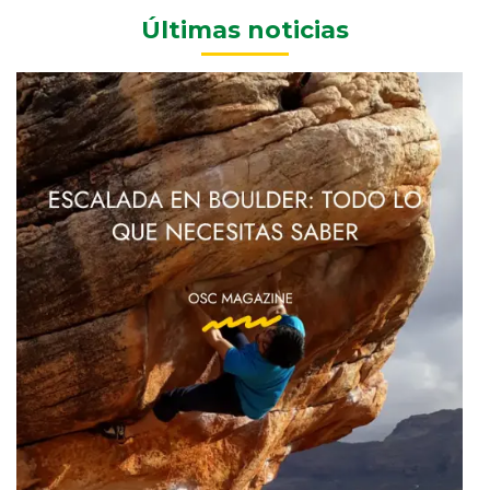
Últimas noticias
Bo
O
E
y
Es
p
Es
al
S
Ni
24