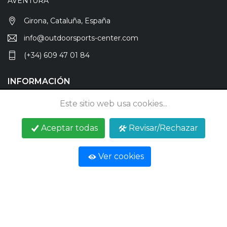
AVENTURA
Girona, Cataluña, España
info@outdoorsports-center.com
(+34) 609 47 01 84
INFORMACIÓN
Anúnciate
Este sitio web usa cookies...
Blog
Aceptar todas
Revisar/Rechazar
Contactar
Ver cookies
REDES SOCIALES
© 2026 Outdoor Sports Center - Todos los derechos